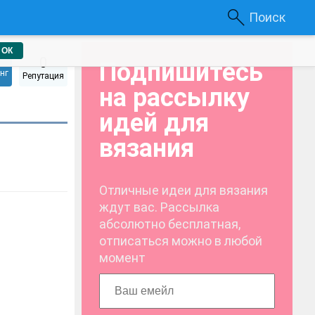
Поиск
ОК
0
Подпишитесь
нг
Репутация
на рассылку
идей для
вязания
Отличные идеи для вязания
ждут вас. Рассылка
абсолютно бесплатная,
отписаться можно в любой
момент