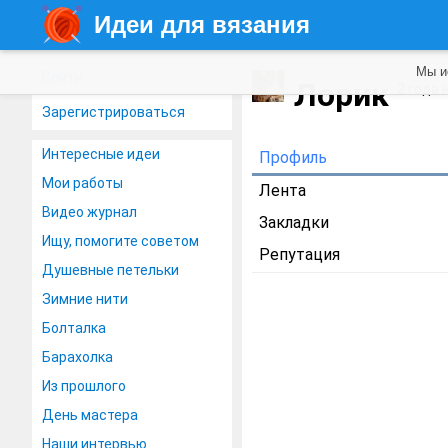
Идеи для вязания
Мы и
Войти
Лорик
2 года 
Зарегистрироваться
Интересные идеи
Профиль
Мои работы
Лента
Видео журнал
Закладки
Ищу, помогите советом
Репутация
Душевные петельки
Зимние нити
Болталка
Барахолка
Из прошлого
День мастера
Наши интервью