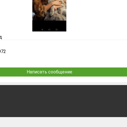
д
972
Написать сообщение