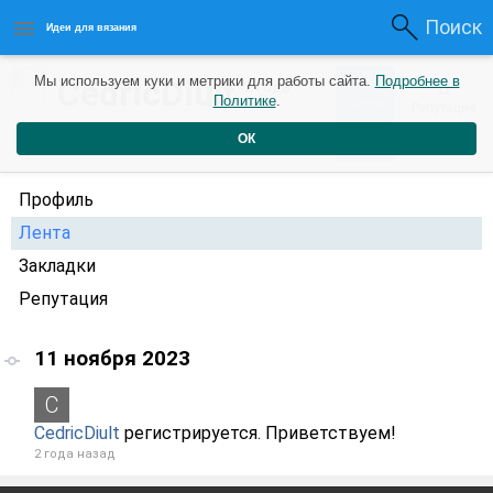
Поиск
Идеи для вязания
0
CedricDiult
Мы используем куки и метрики для работы сайта.
Подробнее в
0
2 года
Политике
.
Рейтинг
Репутация
назад
ОК
Профиль
Лента
Закладки
Репутация
11 ноября 2023
CedricDiult
регистрируется. Приветствуем!
2 года назад