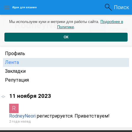
Поиск
Идеи для вязания
0
RodneyNeori
Мы используем куки и метрики для работы сайта.
Подробнее в
0
2 года
Политике
.
Рейтинг
Репутация
назад
ОК
Профиль
Лента
Закладки
Репутация
11 ноября 2023
RodneyNeori
регистрируется. Приветствуем!
2 года назад