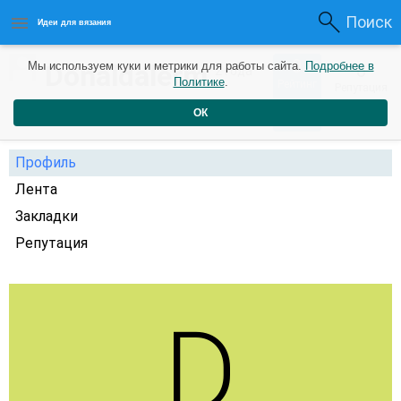
Поиск
Идеи для вязания
0
Donaldalerm
Мы используем куки и метрики для работы сайта.
Подробнее в
0
2 года
Политике
.
Рейтинг
Репутация
назад
ОК
Профиль
Лента
Закладки
Репутация