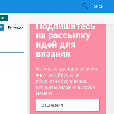
Поиск
ОК
0
Подпишитесь
нг
Репутация
на рассылку
идей для
вязания
Отличные идеи для вязания
ждут вас. Рассылка
абсолютно бесплатная,
отписаться можно в любой
момент