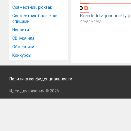
Совместник, рюкзак
Beardeddragonsociety
р
Совместник. Салфетки
спицами
2 года назад
Новости
СВ. Мочила
Обменники
Конкурсы
Политика конфиденциальности
Идеи для вязания © 2026