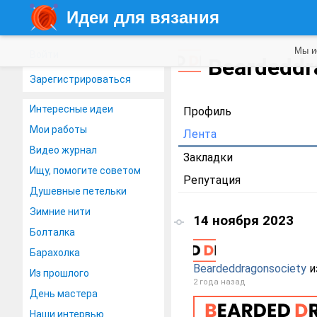
Идеи для вязания
Мы и
Войти
Beardeddr
Зарегистрироваться
Интересные идеи
Профиль
Мои работы
Лента
Видео журнал
Закладки
Ищу, помогите советом
Репутация
Душевные петельки
Зимние нити
14 ноября 2023
Болталка
Барахолка
Beardeddragonsociety
и
Из прошлого
2 года назад
День мастера
Наши интервью