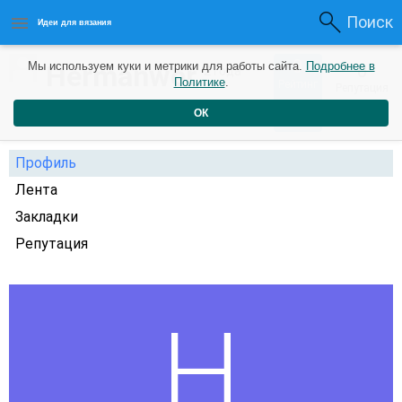
Поиск
Идеи для вязания
0
Hermanwer
Мы используем куки и метрики для работы сайта.
Подробнее в
0
2 года
Политике
.
Рейтинг
Репутация
назад
ОК
Профиль
Лента
Закладки
Репутация