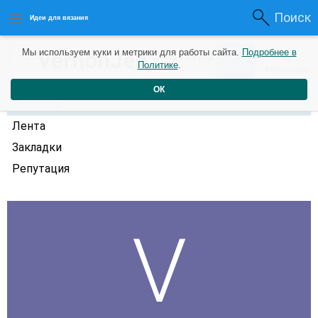
Поиск
Идеи для вязания
0
VernonJen
Мы используем куки и метрики для работы сайта.
Подробнее в
0
2 года назад
Политике
.
Рейтинг
Репутация
ОК
Профиль
Лента
Закладки
Репутация