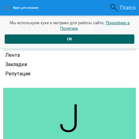
Поиск
Идеи для вязания
0
Jessegep
Мы используем куки и метрики для работы сайта.
Подробнее в
0
2 года назад
Политике
.
Рейтинг
Репутация
ОК
Профиль
Лента
Закладки
Репутация