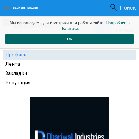
Поиск
Идеи для вязания
Dhariwal
0
Мы используем куки и метрики для работы сайта.
Подробнее в
0
Политике
.
Рейтинг
Репутация
Industries
2 года назад
ОК
Профиль
Лента
Закладки
Репутация