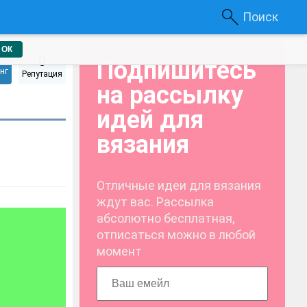
Поиск
ОК
0
Подпишитесь
нг
Репутация
на рассылку
идей для
вязания
Отличные идеи для вязания
ждут вас. Рассылка
абсолютно бесплатная,
отписаться можно в любой
момент