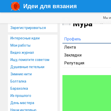
Идеи для вязания
Мы и
Войти
Мура
2 года на
Зарегистрироваться
Интересные идеи
Профиль
Мои работы
Лента
Видео журнал
Закладки
Ищу, помогите советом
Репутация
Душевные петельки
Зимние нити
Болталка
Барахолка
Из прошлого
День мастера
Наши интервью