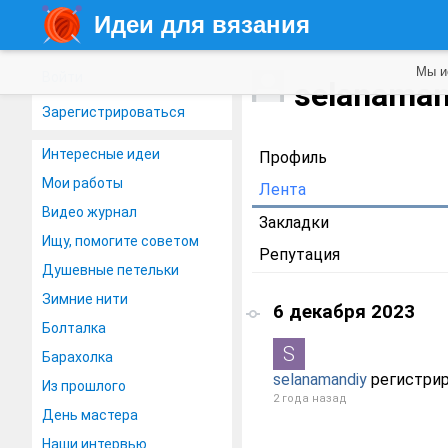
Идеи для вязания
Мы и
Войти
selanama
Зарегистрироваться
Интересные идеи
Профиль
Мои работы
Лента
Видео журнал
Закладки
Ищу, помогите советом
Репутация
Душевные петельки
Зимние нити
6 декабря 2023
Болталка
Барахолка
selanamandiy
регистрир
Из прошлого
2 года назад
День мастера
Наши интервью