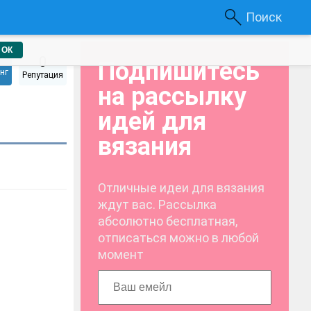
Поиск
ОК
0
Подпишитесь
нг
Репутация
на рассылку
идей для
вязания
Отличные идеи для вязания
ждут вас. Рассылка
абсолютно бесплатная,
отписаться можно в любой
момент