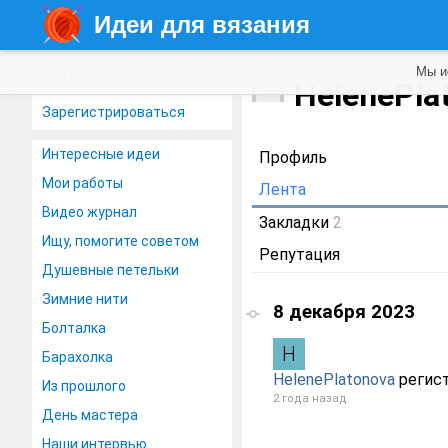
Идеи для вязания
Мы и
Войти
HelenePla
Зарегистрироваться
Интересные идеи
Профиль
Мои работы
Лента
Видео журнал
Закладки
2
Ищу, помогите советом
Репутация
Душевные петельки
Зимние нити
8 декабря 2023
Болталка
Барахолка
HelenePlatonova
регист
Из прошлого
2 года назад
День мастера
Наши интервью