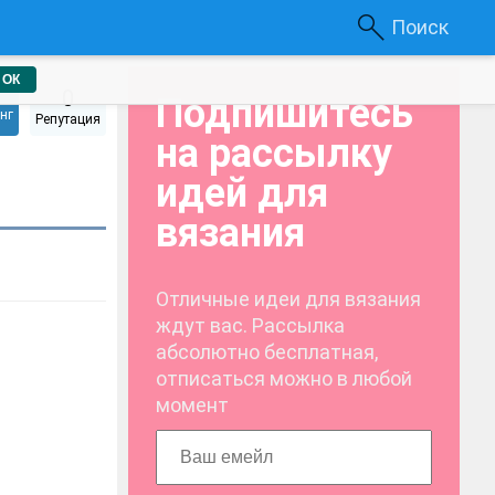
Поиск
ОК
0
Подпишитесь
нг
Репутация
на рассылку
идей для
вязания
Отличные идеи для вязания
ждут вас. Рассылка
абсолютно бесплатная,
отписаться можно в любой
момент