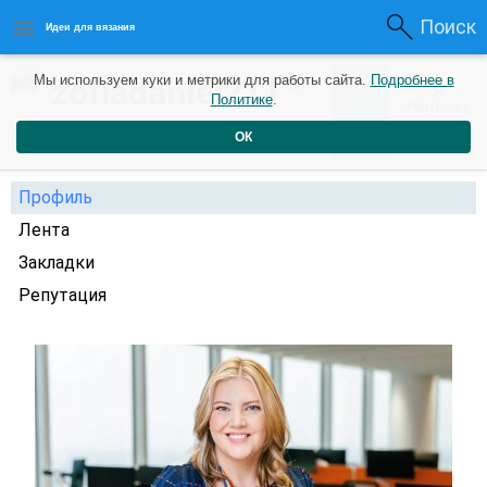
Поиск
Идеи для вязания
0
zofiadaniel211
Мы используем куки и метрики для работы сайта.
Подробнее в
0
2
Политике
.
Рейтинг
Репутация
года назад
ОК
Профиль
Лента
Закладки
Репутация