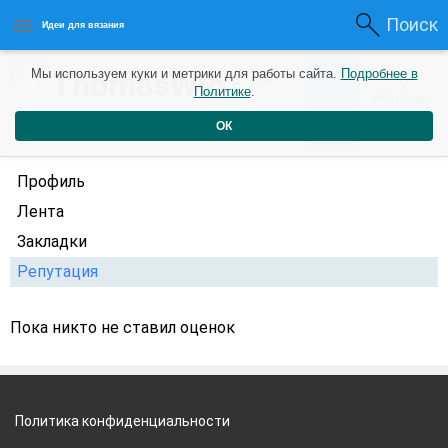
Поиск
Идеи для вязания
0
ThomasWic
Мы используем куки и метрики для работы сайта.
Подробнее в
0
2 года
Политике
.
Рейтинг
Репутация
назад
ОК
Профиль
Лента
Закладки
Репутация
Пока никто не ставил оценок
Политика конфиденциальности