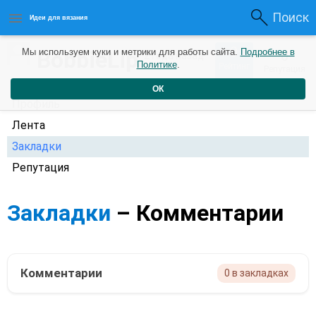
Поиск
Идеи для вязания
0
BobbieLip
Мы используем куки и метрики для работы сайта.
Подробнее в
0
2 года назад
Политике
.
Рейтинг
Репутация
ОК
Профиль
Лента
Закладки
Репутация
Закладки
– Комментарии
Комментарии
0 в закладках