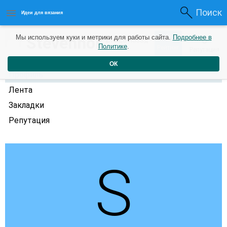
Поиск
Идеи для вязания
0
Stevenhor
Мы используем куки и метрики для работы сайта.
Подробнее в
0
2 года назад
Политике
.
Рейтинг
Репутация
ОК
Профиль
Лента
Закладки
Репутация