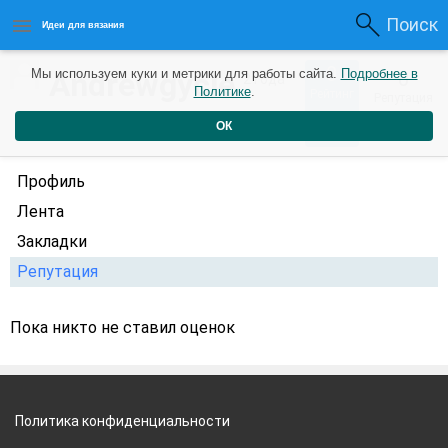
Поиск
Идеи для вязания
0
Andrewgycle
Мы используем куки и метрики для работы сайта.
Подробнее в
0
2 года
Политике
.
Рейтинг
Репутация
назад
ОК
Профиль
Лента
Закладки
Репутация
Пока никто не ставил оценок
Политика конфиденциальности