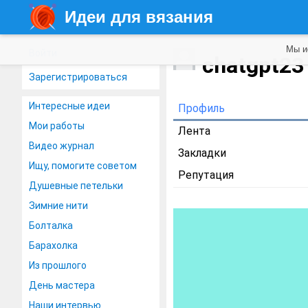
Идеи для вязания
Мы и
Войти
chatgpt2
Зарегистрироваться
Интересные идеи
Профиль
Мои работы
Лента
Видео журнал
Закладки
Ищу, помогите советом
Репутация
Душевные петельки
Зимние нити
Болталка
Барахолка
Из прошлого
День мастера
Наши интервью