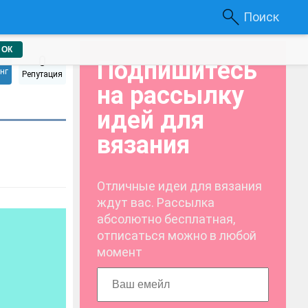
Поиск
ОК
0
Подпишитесь
нг
Репутация
на рассылку
идей для
вязания
Отличные идеи для вязания
ждут вас. Рассылка
абсолютно бесплатная,
отписаться можно в любой
момент