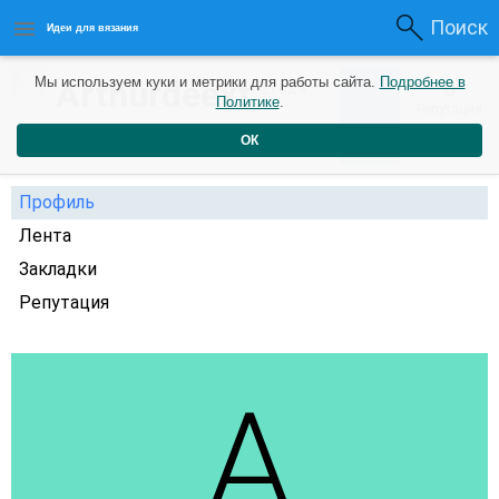
Поиск
Идеи для вязания
0
Arthurdeext
Мы используем куки и метрики для работы сайта.
Подробнее в
0
2 года
Политике
.
Рейтинг
Репутация
назад
ОК
Профиль
Лента
Закладки
Репутация