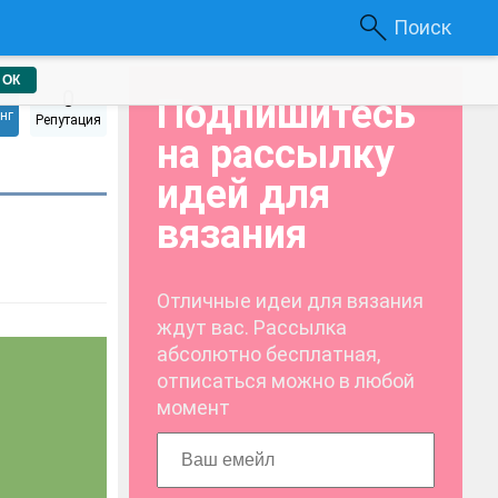
Поиск
ОК
0
Подпишитесь
нг
Репутация
на рассылку
идей для
вязания
Отличные идеи для вязания
ждут вас. Рассылка
абсолютно бесплатная,
отписаться можно в любой
момент