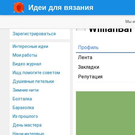
Идеи для вязания
Мы и
Войти
WillianBa
Зарегистрироваться
Интересные идеи
Профиль
Мои работы
Лента
Видео журнал
Закладки
Ищу, помогите советом
Репутация
Душевные петельки
Зимние нити
Болталка
Барахолка
Из прошлого
День мастера
Наши интервью