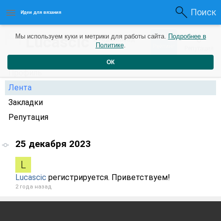
Поиск
Идеи для вязания
0
Lucascic
Мы используем куки и метрики для работы сайта.
Подробнее в
0
2 года назад
Политике
.
Рейтинг
Репутация
ОК
Профиль
Лента
Закладки
Репутация
25 декабря 2023
Lucascic
регистрируется. Приветствуем!
2 года назад