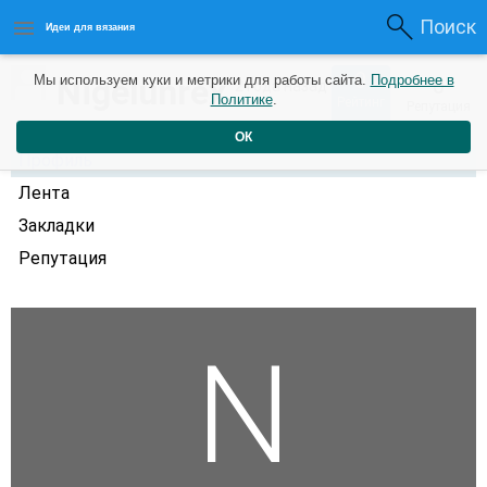
Поиск
Идеи для вязания
0
Nigelunrex
Мы используем куки и метрики для работы сайта.
Подробнее в
0
2 года назад
Политике
.
Рейтинг
Репутация
ОК
Профиль
Лента
Закладки
Репутация