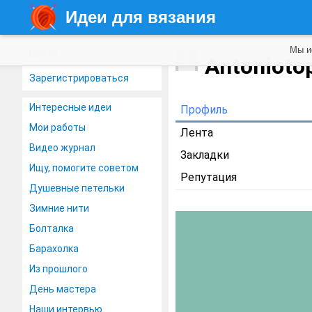
Идеи для вязания
Мы и
Войти
Antonioto
Зарегистрироваться
Интересные идеи
Профиль
Мои работы
Лента
Видео журнал
Закладки
Ищу, помогите советом
Репутация
Душевные петельки
Зимние нити
Болталка
Барахолка
Из прошлого
День мастера
Наши интервью