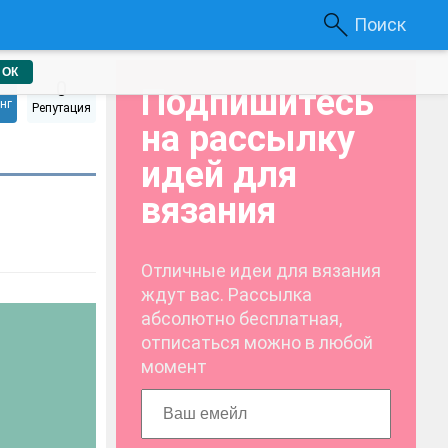
Поиск
ОК
0
Подпишитесь
нг
Репутация
на рассылку
идей для
вязания
Отличные идеи для вязания
ждут вас. Рассылка
абсолютно бесплатная,
отписаться можно в любой
момент