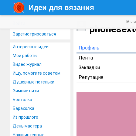
Идеи для вязания
Мы и
Войти
phonesex
Зарегистрироваться
Интересные идеи
Профиль
Мои работы
Лента
Видео журнал
Закладки
Ищу, помогите советом
Репутация
Душевные петельки
Зимние нити
Болталка
Барахолка
Из прошлого
День мастера
Наши интервью