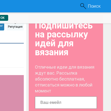
Поиск
ОК
0
Подпишитесь
нг
Репутация
на рассылку
идей для
вязания
Отличные идеи для вязания
ждут вас. Рассылка
абсолютно бесплатная,
отписаться можно в любой
момент