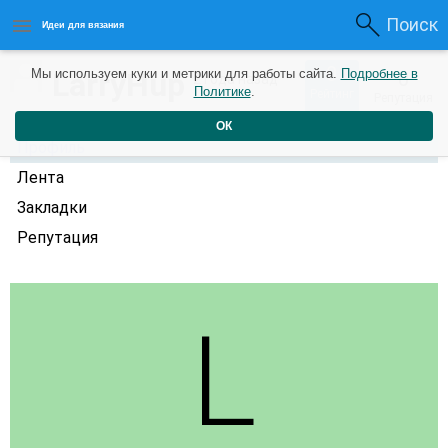
Поиск
Идеи для вязания
0
LarryHup
Мы используем куки и метрики для работы сайта.
Подробнее в
0
2 года назад
Политике
.
Рейтинг
Репутация
ОК
Профиль
Лента
Закладки
Репутация