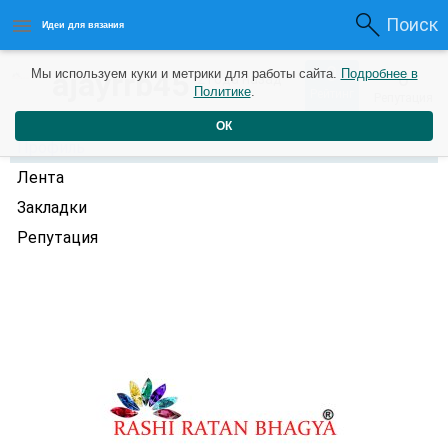
Поиск
Идеи для вязания
0
ajayrrb45
Мы используем куки и метрики для работы сайта.
Подробнее в
0
2 года назад
Политике
.
Рейтинг
Репутация
ОК
Профиль
Лента
Закладки
Репутация