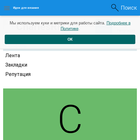
Поиск
Идеи для вязания
0
CharlesRiz
Мы используем куки и метрики для работы сайта.
Подробнее в
0
2 года назад
Политике
.
Рейтинг
Репутация
ОК
Профиль
Лента
Закладки
Репутация