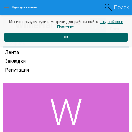
Поиск
Идеи для вязания
0
WillieHal
Мы используем куки и метрики для работы сайта.
Подробнее в
0
2 года назад
Политике
.
Рейтинг
Репутация
ОК
Профиль
Лента
Закладки
Репутация