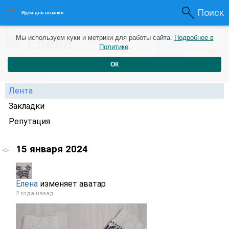
Поиск
Идеи для вязания
0
Елена
Мы используем куки и метрики для работы сайта.
Подробнее в
0
2 года назад
Политике
.
Рейтинг
Репутация
ОК
Профиль
Лента
Закладки
Репутация
15 января 2024
Елена
изменяет аватар
2 года назад