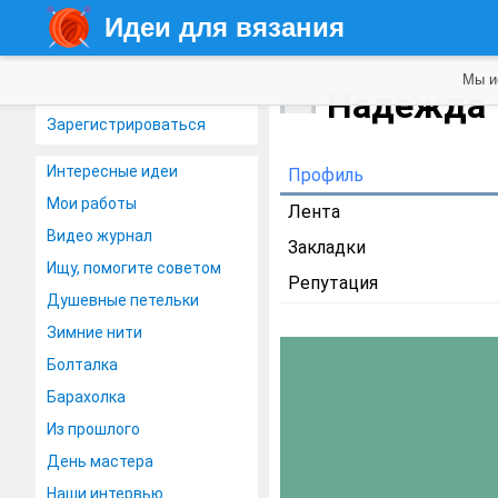
Идеи для вязания
Мы и
Войти
Надежда
Зарегистрироваться
Интересные идеи
Профиль
Мои работы
Лента
Видео журнал
Закладки
Ищу, помогите советом
Репутация
Душевные петельки
Зимние нити
Болталка
Барахолка
Из прошлого
День мастера
Наши интервью