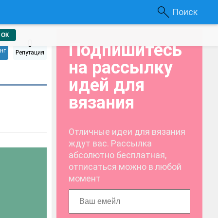
Поиск
ОК
0
Подпишитесь
нг
Репутация
на рассылку
идей для
вязания
Отличные идеи для вязания
ждут вас. Рассылка
абсолютно бесплатная,
отписаться можно в любой
момент