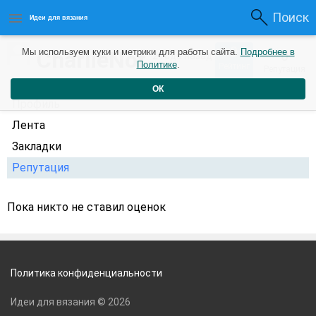
Поиск
Идеи для вязания
0
CharlieNof
Мы используем куки и метрики для работы сайта.
Подробнее в
0
2 года назад
Политике
.
Рейтинг
Репутация
ОК
Профиль
Лента
Закладки
Репутация
Пока никто не ставил оценок
Политика конфиденциальности
Идеи для вязания © 2026