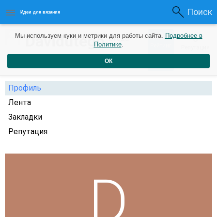
Поиск
Идеи для вязания
0
Davidutego
Мы используем куки и метрики для работы сайта.
Подробнее в
0
2 года
Политике
.
Рейтинг
Репутация
назад
ОК
Профиль
Лента
Закладки
Репутация