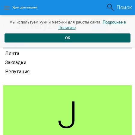
Поиск
Идеи для вязания
0
Jefferyzen
Мы используем куки и метрики для работы сайта.
Подробнее в
0
2 года назад
Политике
.
Рейтинг
Репутация
ОК
Профиль
Лента
Закладки
Репутация