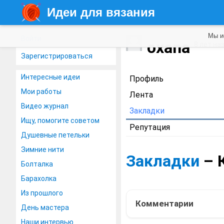
Идеи для вязания
Мы и
Войти
oxana
8 лет на
Зарегистрироваться
Интересные идеи
Профиль
Мои работы
Лента
Видео журнал
Закладки
Ищу, помогите советом
Репутация
Душевные петельки
Зимние нити
Закладки
– 
Болталка
Барахолка
Из прошлого
Комментарии
День мастера
Наши интервью