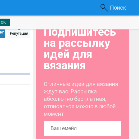
Поиск
ОК
0
Подпишитесь
нг
Репутация
на рассылку
идей для
вязания
Отличные идеи для вязания
ждут вас. Рассылка
абсолютно бесплатная,
отписаться можно в любой
момент