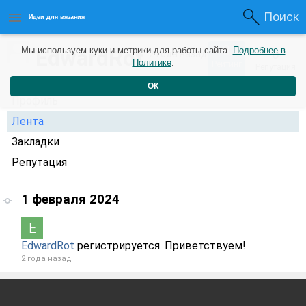
Поиск
Идеи для вязания
0
EdwardRot
Мы используем куки и метрики для работы сайта.
Подробнее в
0
2 года назад
Политике
.
Рейтинг
Репутация
ОК
Профиль
Лента
Закладки
Репутация
1 февраля 2024
EdwardRot
регистрируется. Приветствуем!
2 года назад