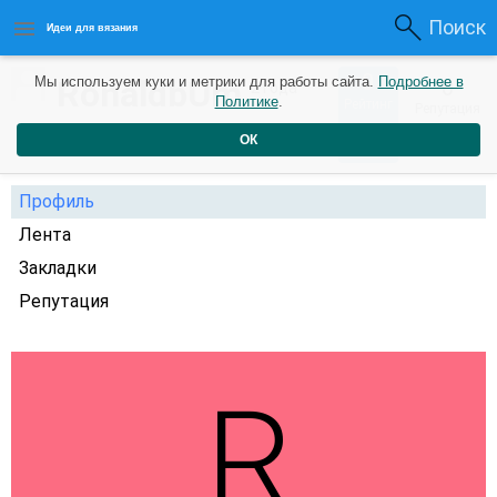
Поиск
Идеи для вязания
0
RonaldbUm
Мы используем куки и метрики для работы сайта.
Подробнее в
0
2 года
Политике
.
Рейтинг
Репутация
назад
ОК
Профиль
Лента
Закладки
Репутация