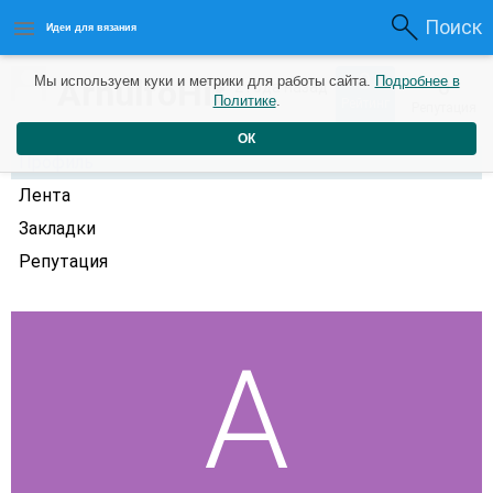
Поиск
Идеи для вязания
0
ArnulfoHit
Мы используем куки и метрики для работы сайта.
Подробнее в
0
2 года назад
Политике
.
Рейтинг
Репутация
ОК
Профиль
Лента
Закладки
Репутация