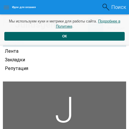
Поиск
Идеи для вязания
0
Juliusgem
Мы используем куки и метрики для работы сайта.
Подробнее в
0
2 года назад
Политике
.
Рейтинг
Репутация
ОК
Профиль
Лента
Закладки
Репутация