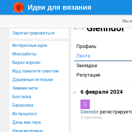
Идеи для вязания
Мы и
Войти
Glenndor
2 
Зарегистрироваться
Интересные идеи
Профиль
Мои работы
Лента
Видео журнал
Закладки
Ищу, помогите советом
Репутация
Душевные петельки
Зимние нити
6 февраля 2024
Болталка
Барахолка
Glenndor
регистрируетс
Из прошлого
2 года назад
День мастера
Наши интервью