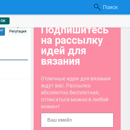
Поиск
ОК
0
Подпишитесь
нг
Репутация
на рассылку
идей для
вязания
Отличные идеи для вязания
ждут вас. Рассылка
абсолютно бесплатная,
отписаться можно в любой
момент