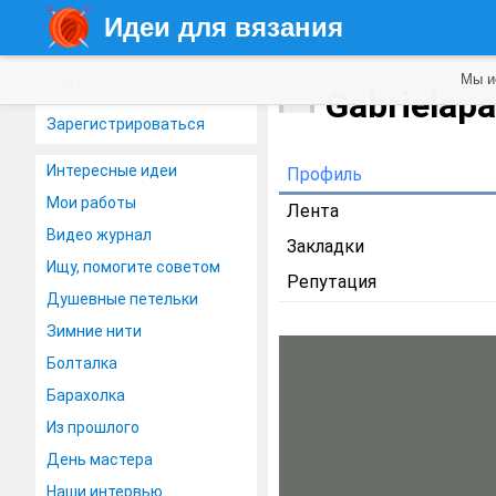
Идеи для вязания
Мы и
Войти
Gabrielap
Зарегистрироваться
Интересные идеи
Профиль
Мои работы
Лента
Видео журнал
Закладки
Ищу, помогите советом
Репутация
Душевные петельки
Зимние нити
Болталка
Барахолка
Из прошлого
День мастера
Наши интервью