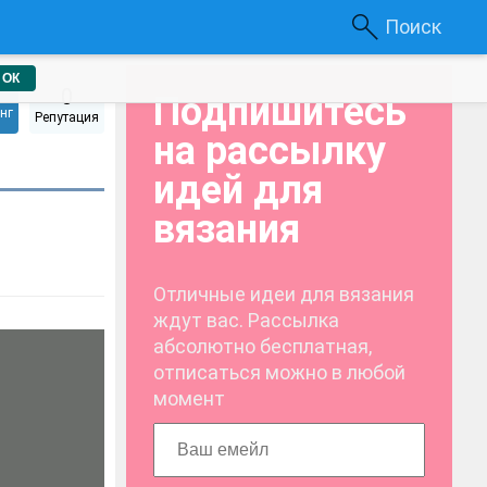
Поиск
ОК
0
Подпишитесь
нг
Репутация
на рассылку
идей для
вязания
Отличные идеи для вязания
ждут вас. Рассылка
абсолютно бесплатная,
отписаться можно в любой
момент