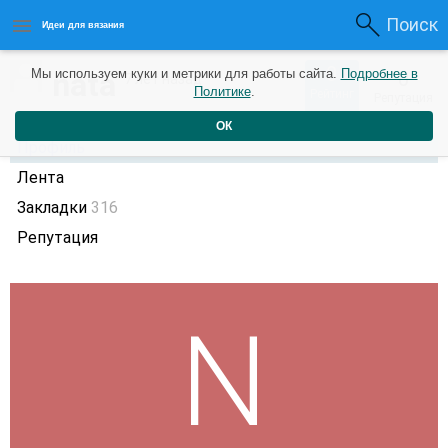
Поиск
Идеи для вязания
0
nata
Мы используем куки и метрики для работы сайта.
Подробнее в
0
7 лет назад
Политике
.
Рейтинг
Репутация
ОК
Профиль
Лента
Закладки
316
Репутация