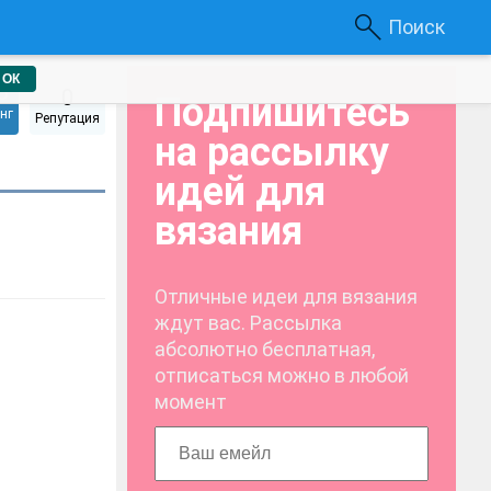
Поиск
ОК
5
0
Подпишитесь
нг
Репутация
на рассылку
идей для
вязания
Отличные идеи для вязания
ждут вас. Рассылка
абсолютно бесплатная,
отписаться можно в любой
момент