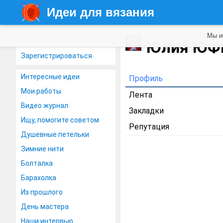
Идеи для вязания
Мы и
Войти
Юлия ЮФ
Зарегистрироваться
Интересные идеи
Профиль
Мои работы
Лента
Видео журнал
Закладки
Ищу, помогите советом
Репутация
Душевные петельки
Зимние нити
Болталка
Барахолка
Из прошлого
День мастера
Наши интервью