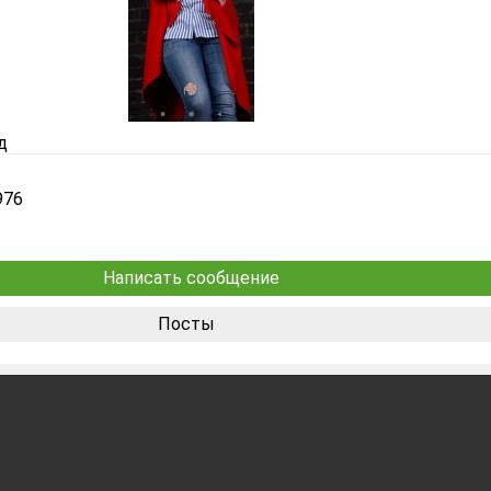
д
976
Написать сообщение
Посты