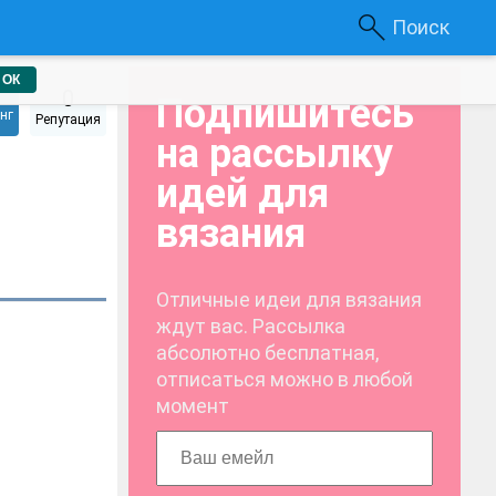
Поиск
ОК
0
Подпишитесь
нг
Репутация
на рассылку
идей для
вязания
Отличные идеи для вязания
ждут вас. Рассылка
абсолютно бесплатная,
отписаться можно в любой
момент