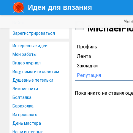
Идеи для вязания
Мы и
Войти
MichaelFl
Зарегистрироваться
Интересные идеи
Профиль
Мои работы
Лента
Видео журнал
Закладки
Ищу, помогите советом
Репутация
Душевные петельки
Зимние нити
Пока никто не ставил оц
Болталка
Барахолка
Из прошлого
День мастера
Наши интервью