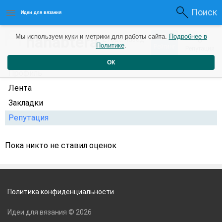
Поиск
Идеи для вязания
0
hanabtera
Мы используем куки и метрики для работы сайта.
Подробнее в
0
2 года назад
Политике
.
Рейтинг
Репутация
ОК
Профиль
Лента
Закладки
Репутация
Пока никто не ставил оценок
Политика конфиденциальности
Идеи для вязания © 2026