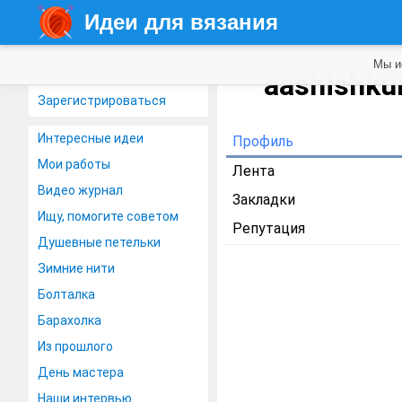
Идеи для вязания
Мы и
Войти
aashishk
Зарегистрироваться
Интересные идеи
Профиль
Мои работы
Лента
Видео журнал
Закладки
Ищу, помогите советом
Репутация
Душевные петельки
Зимние нити
Болталка
Барахолка
Из прошлого
День мастера
Наши интервью