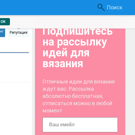
Поиск
ОК
0
Подпишитесь
нг
Репутация
на рассылку
идей для
вязания
Отличные идеи для вязания
ждут вас. Рассылка
абсолютно бесплатная,
отписаться можно в любой
момент