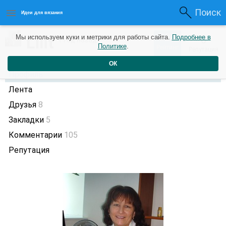
Поиск
Идеи для вязания
324
Lilit
Мы используем куки и метрики для работы сайта.
Подробнее в
0
1 год назад
Политике
.
Рейтинг
Репутация
ОК
Профиль
Лента
Друзья
8
Закладки
5
Комментарии
105
Репутация