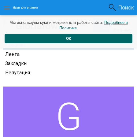
Поиск
Идеи для вязания
0
Gloriarow
Мы используем куки и метрики для работы сайта.
Подробнее в
0
2 года назад
Политике
.
Рейтинг
Репутация
ОК
Профиль
Лента
Закладки
Репутация