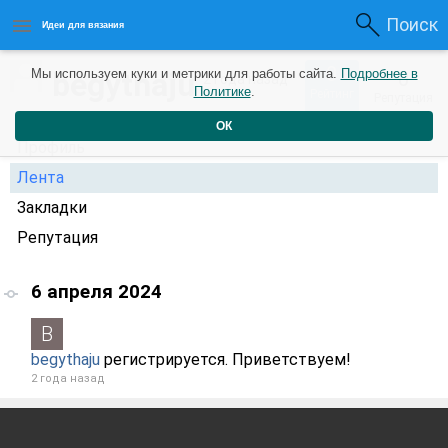
Поиск
Идеи для вязания
0
begythaju
Мы используем куки и метрики для работы сайта.
Подробнее в
0
2 года назад
Политике
.
Рейтинг
Репутация
ОК
Профиль
Лента
Закладки
Репутация
6 апреля 2024
begythaju
регистрируется. Приветствуем!
2 года назад