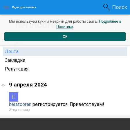
Поиск
Идеи для вязания
0
heratcoren
Мы используем куки и метрики для работы сайта.
Подробнее в
0
2 года назад
Политике
.
Рейтинг
Репутация
ОК
Профиль
Лента
Закладки
Репутация
9 апреля 2024
heratcoren
регистрируется. Приветствуем!
2 года назад