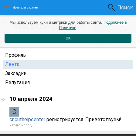
Поиск
Идеи для вязания
0
cricuthelpcenter
Мы используем куки и метрики для работы сайта.
Подробнее в
0
2
Политике
.
Рейтинг
Репутация
года назад
ОК
Профиль
Лента
Закладки
Репутация
10 апреля 2024
cricuthelpcenter
регистрируется. Приветствуем!
2 года назад